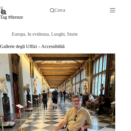
Salta
al
Cerca
contenuto
Tag
#firenze
Europa
,
In evidenza
,
Luoghi
,
Storie
Gallerie degli Uffizi – Accessibilità