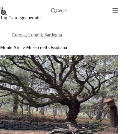
Salta
al
Cerca
contenuto
Tag
#sardegnapertutti
Europa
,
Luoghi
,
Sardegna
Monte Arci e Museo dell’Ossidiana