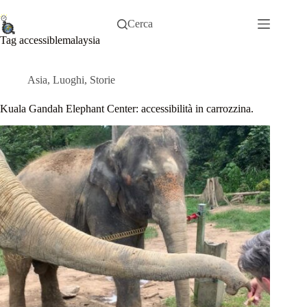
Salta
al
Cerca
contenuto
Tag
accessiblemalaysia
Asia
,
Luoghi
,
Storie
Kuala Gandah Elephant Center: accessibilità in carrozzina.