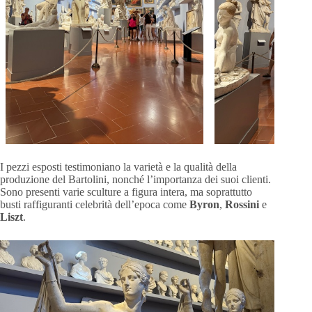
I pezzi esposti testimoniano la varietà e la qualità della
produzione del Bartolini, nonché l’importanza dei suoi clienti.
Sono presenti varie sculture a figura intera, ma soprattutto
busti raffiguranti celebrità dell’epoca come
Byron
,
Rossini
e
Liszt
.