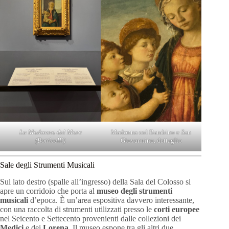
La Madonna del Mare
Madonna col Bambino e San
(Botticelli)
Giovannino, dettaglio
Sale degli Strumenti Musicali
Sul lato destro (spalle all’ingresso) della Sala del Colosso si
apre un corridoio che porta al
museo degli strumenti
musicali
d’epoca. È un’area espositiva davvero interessante,
con una raccolta di strumenti utilizzati presso le
corti europee
nel Seicento e Settecento provenienti dalle collezioni dei
Medici
e dei
Lorena
. Il museo espone tra gli altri due