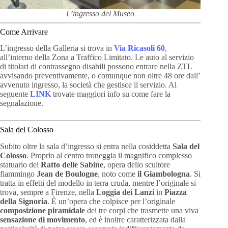
L’ingresso del Museo
Come Arrivare
L’ingresso della Galleria si trova in
Via Ricasoli 60
,
all’interno della Zona a Traffico Limitato. Le auto al servizio
di titolari di contrassegno disabili possono entrare nella ZTL
avvisando preventivamente, o comunque non oltre 48 ore dall’
avvenuto ingresso, la società che gestisce il servizio. Al
seguente
LINK
trovate maggiori info su come fare la
segnalazione.
Sala del Colosso
Subito oltre la sala d’ingresso si entra nella cosiddetta
Sala del
Colosso
. Proprio al centro troneggia il magnifico complesso
statuario del
Ratto delle Sabine
, opera dello scultore
fiammingo
Jean de Boulogne
, noto come
il
Giambologna
. Si
tratta in effetti del modello in terra cruda, mentre l’originale si
trova, sempre a Firenze, nella
Loggia dei Lanzi
in
Piazza
della Signoria
. È un’opera che colpisce per l’originale
composizione piramidale
dei tre corpi che trasmette una viva
sensazione di movimento
, ed è inoltre caratterizzata dalla