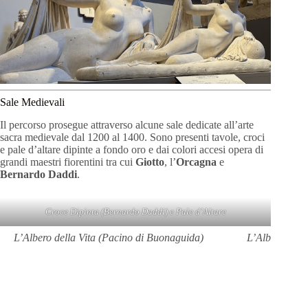
Sale Medievali
Il percorso prosegue attraverso alcune sale dedicate all’arte
sacra medievale dal 1200 al 1400. Sono presenti tavole, croci
e pale d’altare dipinte a fondo oro e dai colori accesi opera di
grandi maestri fiorentini tra cui
Giotto
, l’
Orcagna
e
Bernardo Daddi
.
Croce Dipinta (Bernardo Daddi) e Pale d’Altare
L’Albero della Vita (Pacino di Buonaguida)
L’Albero della