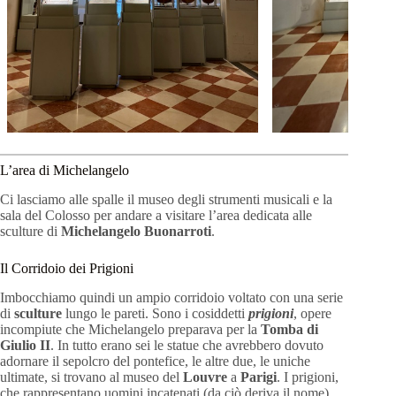
L’area di Michelangelo
Ci lasciamo alle spalle il museo degli strumenti musicali e la
sala del Colosso per andare a visitare l’area dedicata alle
sculture di
Michelangelo Buonarroti
.
Il Corridoio dei Prigioni
Imbocchiamo quindi un ampio corridoio voltato con una serie
di
sculture
lungo le pareti. Sono i cosiddetti
prigioni
, opere
incompiute che Michelangelo preparava per la
Tomba di
Giulio II
. In tutto erano sei le statue che avrebbero dovuto
adornare il sepolcro del pontefice, le altre due, le uniche
ultimate, si trovano al museo del
Louvre
a
Parigi
. I prigioni,
che rappresentano uomini incatenati (da ciò deriva il nome),