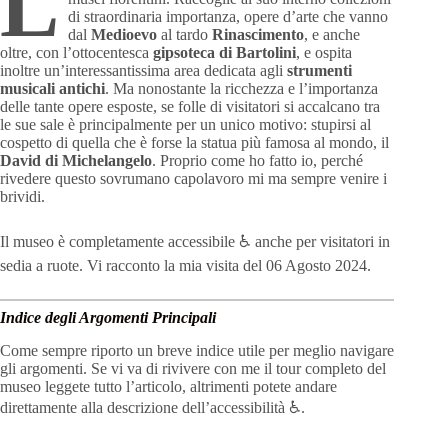
L
di straordinaria importanza, opere d’arte che vanno
dal
Medioevo
al tardo
Rinascimento
, e anche
oltre, con l’ottocentesca
gipsoteca di Bartolini
, e ospita
inoltre un’interessantissima area dedicata agli
strumenti
musicali antichi
. Ma nonostante la ricchezza e l’importanza
delle tante opere esposte, se folle di visitatori si accalcano tra
le sue sale è principalmente per un unico motivo: stupirsi al
cospetto di quella che è forse la statua più famosa al mondo, il
David di Michelangelo
. Proprio come ho fatto io, perché
rivedere questo sovrumano capolavoro mi ma sempre venire i
brividi.
Galleria dell’Accademia Firenze Accessibilità
Il museo è completamente accessibile ♿️ anche per visitatori in
sedia a ruote. Vi racconto la mia visita del 06 Agosto 2024.
Indice degli Argomenti Principali
Come sempre riporto un breve indice utile per meglio navigare
gli argomenti. Se vi va di rivivere con me il tour completo del
museo leggete tutto l’articolo, altrimenti potete andare
direttamente alla descrizione dell’accessibilità ♿️.