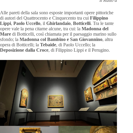
Il Ratto delle Sa
Alle pareti della sala sono esposte importanti opere pittoriche
di autori del Quattrocento e Cinquecento tra cui
Filippino
Lippi
,
Paolo Uccello
, il
Ghirlandaio
,
Botticelli
. Tra le tante
opere vale la pena citarne alcune, tra cui: la
Madonna del
Mare
di Botticelli, così chiamata per il paesaggio marino sullo
sfondo; la
Madonna col Bambino e San Giovannino
, altra
opera di Botticelli; la
Tebaide
, di Paolo Uccello; la
Deposizione dalla Croce
, di Filippino Lippi e il Perugino.