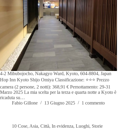
4-2 Mibubojocho, Nakagyo Ward, Kyoto, 604-8804, Japan
Hop Inn Kyoto Shijo Omiya Classificazione: ⭐️⭐️⭐️ Prezzo
camera (2 persone, 2 notti): 368,91 € Pernottamento: 29-31
Marzo 2025 La mia scelta per la terza e quarta notte a Kyoto è
ricaduta su…
Fabio Gillone
13 Giugno 2025
1 commento
10 Cose
,
Asia
,
Città
,
In evidenza
,
Luoghi
,
Storie