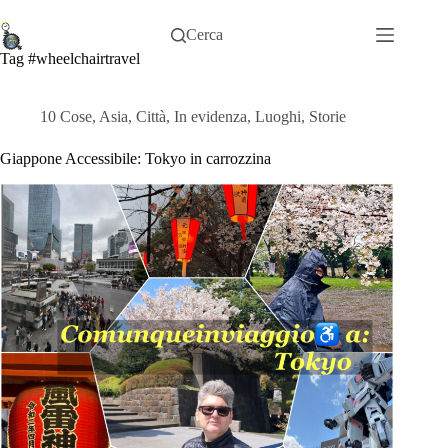
Salta
al
Cerca
contenuto
Tag
#wheelchairtravel
10 Cose
,
Asia
,
Città
,
In evidenza
,
Luoghi
,
Storie
Giappone Accessibile: Tokyo in carrozzina