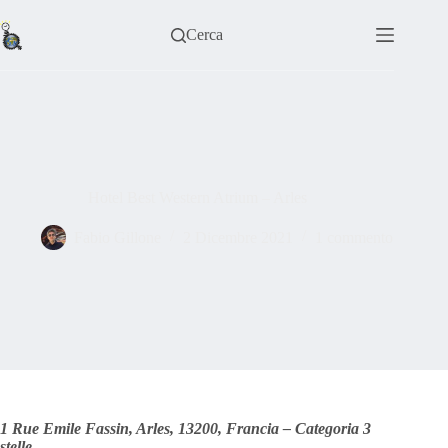
Salta
al
Cerca
contenuto
Hotel Best Western Atrium – Arles
Fabio Gillone
2 Dicembre 2021
1 commento
1 Rue Emile Fassin, Arles, 13200, Francia – Categoria 3
stelle