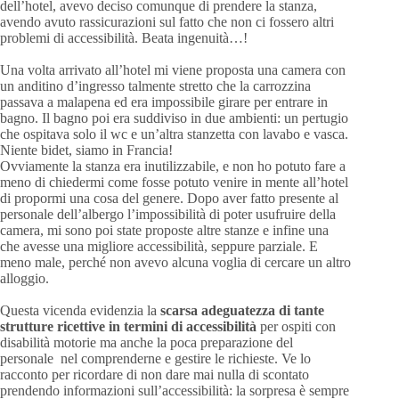
dell’hotel, avevo deciso comunque di prendere la stanza,
avendo avuto rassicurazioni sul fatto che non ci fossero altri
problemi di accessibilità. Beata ingenuità…!
Una volta arrivato all’hotel mi viene proposta una camera con
un anditino d’ingresso talmente stretto che la carrozzina
passava a malapena ed era impossibile girare per entrare in
bagno. Il bagno poi era suddiviso in due ambienti: un pertugio
che ospitava solo il wc e un’altra stanzetta con lavabo e vasca.
Niente bidet, siamo in Francia!
Ovviamente la stanza era inutilizzabile, e non ho potuto fare a
meno di chiedermi come fosse potuto venire in mente all’hotel
di propormi una cosa del genere. Dopo aver fatto presente al
personale dell’albergo l’impossibilità di poter usufruire della
camera, mi sono poi state proposte altre stanze e infine una
che avesse una migliore accessibilità, seppure parziale. E
meno male, perché non avevo alcuna voglia di cercare un altro
alloggio.
Questa vicenda evidenzia la
scarsa adeguatezza di tante
strutture ricettive in termini di accessibilità
per ospiti con
disabilità motorie ma anche la poca preparazione del
personale nel comprenderne e gestire le richieste. Ve lo
racconto per ricordare di non dare mai nulla di scontato
prendendo informazioni sull’accessibilità: la sorpresa è sempre