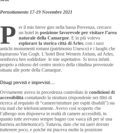
Pernottamento 17-19 Novembre 2021
P
er il mio breve giro nella bassa Provenza, cercavo
un hotel in
posizione favorevole per visitare
l’area
naturale della Camargue
. E in più volevo
esplorare la storica città di Arles
, con i suoi
antichi monumenti romani (patrimonio Unesco) e i luoghi che
ispirarono Van Gogh. L’hotel Best Western Atrium, ad Arles,
sembrava ben soddisfare le mie aspettative. Si trova infatti
proprio a ridosso del centro storico della cittadina provenzale
situata alle porte della Camargue.
Disagi previsti e imprevisti…
Ovviamente avevo in precedenza controllato le
condizioni di
accessibilità
contattando la struttura (rispondente nei filtri di
ricerca al requisito di “camere/strutture per ospiti disabili”) sia
via mail che telefonicamente. Avevo così scoperto che
l’albergo non disponeva in realtà di camere accessibili, in
quanto tutte avevano sempre bagno con vasca (di per sè una
barriera architettonica!). Tuttavia, dato che mi sarei dovuto
trattenere poco, e poiché mi piaceva molto la posizione