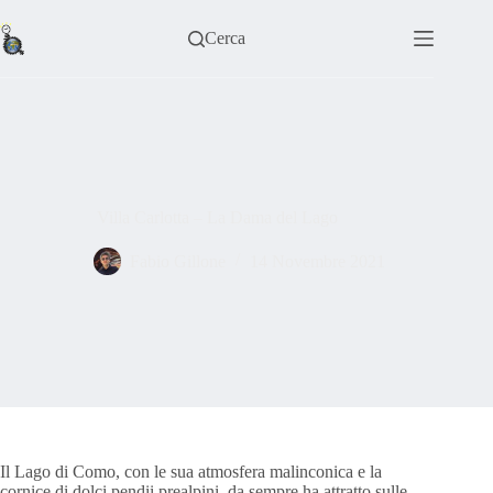
Salta
al
Cerca
contenuto
Villa Carlotta – La Dama del Lago
Fabio Gillone
14 Novembre 2021
Il Lago di Como, con le sua atmosfera malinconica e la
cornice di dolci pendii prealpini, da sempre ha attratto sulle