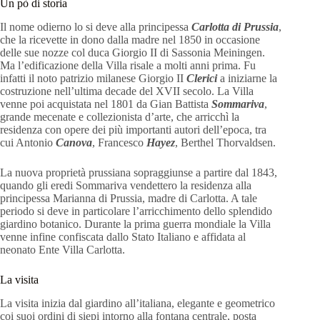
Un pò di storia
Il nome odierno lo si deve alla principessa
Carlotta di Prussia
,
che la ricevette in dono dalla madre nel 1850 in occasione
delle sue nozze col duca Giorgio II di Sassonia Meiningen.
Ma l’edificazione della Villa risale a molti anni prima. Fu
infatti il noto patrizio milanese Giorgio II
Clerici
a iniziarne la
costruzione nell’ultima decade del XVII secolo. La Villa
venne poi acquistata nel 1801 da Gian Battista
Sommariva
,
grande mecenate e collezionista d’arte, che arricchì la
residenza con opere dei più importanti autori dell’epoca, tra
cui Antonio
Canova
, Francesco
Hayez
, Berthel Thorvaldsen.
La nuova proprietà prussiana sopraggiunse a partire dal 1843,
quando gli eredi Sommariva vendettero la residenza alla
principessa Marianna di Prussia, madre di Carlotta. A tale
periodo si deve in particolare l’arricchimento dello splendido
giardino botanico. Durante la prima guerra mondiale la Villa
venne infine confiscata dallo Stato Italiano e affidata al
neonato Ente Villa Carlotta.
La visita
La visita inizia dal giardino all’italiana, elegante e geometrico
coi suoi ordini di siepi intorno alla fontana centrale, posta