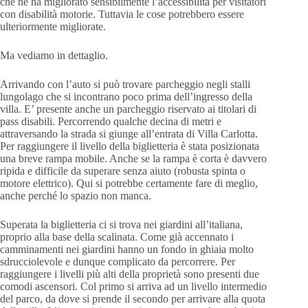
che ne ha migliorato sensibilmente l’accessibilità per visitatori
con disabilità motorie. Tuttavia le cose potrebbero essere
ulteriormente migliorate.
Ma vediamo in dettaglio.
Arrivando con l’auto si può trovare parcheggio negli stalli
lungolago che si incontrano poco prima dell’ingresso della
villa. E’ presente anche un parcheggio riservato ai titolari di
pass disabili. Percorrendo qualche decina di metri e
attraversando la strada si giunge all’entrata di Villa Carlotta.
Per raggiungere il livello della biglietteria è stata posizionata
una breve rampa mobile. Anche se la rampa è corta è davvero
ripida e difficile da superare senza aiuto (robusta spinta o
motore elettrico). Qui si potrebbe certamente fare di meglio,
anche perché lo spazio non manca.
Superata la biglietteria ci si trova nei giardini all’italiana,
proprio alla base della scalinata. Come già accennato i
camminamenti nei giardini hanno un fondo in ghiaia molto
sdrucciolevole e dunque complicato da percorrere. Per
raggiungere i livelli più alti della proprietà sono presenti due
comodi ascensori. Col primo si arriva ad un livello intermedio
del parco, da dove si prende il secondo per arrivare alla quota